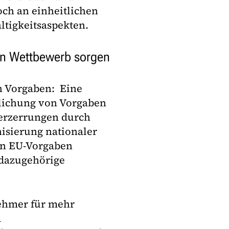
och an einheitlichen
tigkeitsaspekten.
ren Wettbewerb sorgen
n Vorgaben: Eine
lichung von Vorgaben
verzerrungen durch
isierung nationaler
n EU-Vorgaben
 dazugehörige
nehmer für mehr
d