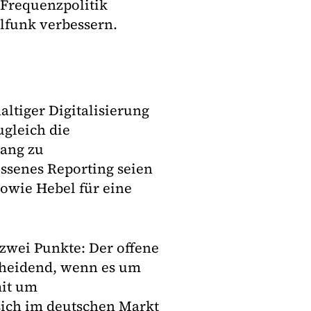
 Frequenzpolitik
lfunk verbessern.
ltiger Digitalisierung
gleich die
gang zu
essenes Reporting seien
owie Hebel für eine
wei Punkte: Der offene
cheidend, wenn es um
mit um
sich im deutschen Markt