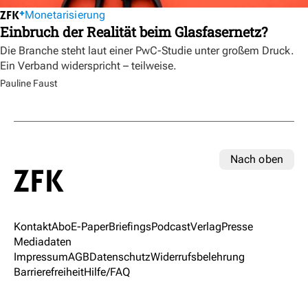
Monetarisierung
Einbruch der Realität beim Glasfasernetz?
Die Branche steht laut einer PwC-Studie unter großem Druck.
Ein Verband widerspricht – teilweise.
Pauline Faust
Nach oben
Kontakt
Abo
E-Paper
Briefings
Podcast
Verlag
Presse
Mediadaten
Impressum
AGB
Datenschutz
Widerrufsbelehrung
Barrierefreiheit
Hilfe/FAQ