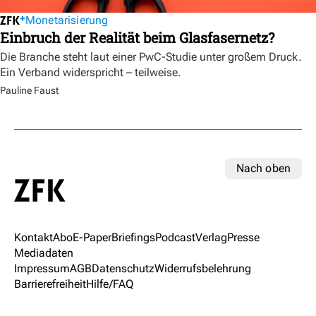
Monetarisierung
Einbruch der Realität beim Glasfasernetz?
Die Branche steht laut einer PwC-Studie unter großem Druck.
Ein Verband widerspricht – teilweise.
Pauline Faust
Nach oben
Kontakt
Abo
E-Paper
Briefings
Podcast
Verlag
Presse
Mediadaten
Impressum
AGB
Datenschutz
Widerrufsbelehrung
Barrierefreiheit
Hilfe/FAQ