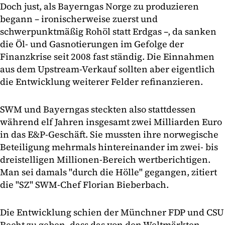
Doch just, als Bayerngas Norge zu produzieren
begann – ironischerweise zuerst und
schwerpunktmäßig Rohöl statt Erdgas –, da sanken
die Öl- und Gasnotierungen im Gefolge der
Finanzkrise seit 2008 fast ständig. Die Einnahmen
aus dem Upstream-Verkauf sollten aber eigentlich
die Entwicklung weiterer Felder refinanzieren.
SWM und Bayerngas steckten also stattdessen
während elf Jahren insgesamt zwei Milliarden Euro
in das E&P-Geschäft. Sie mussten ihre norwegische
Beteiligung mehrmals hintereinander im zwei- bis
dreistelligen Millionen-Bereich wertberichtigen.
Man sei damals "durch die Hölle" gegangen, zitiert
die "SZ" SWM-Chef Florian Bieberbach.
Die Entwicklung schien der Münchner FDP und CSU
Recht zu geben, dass das von den Weltmärkten