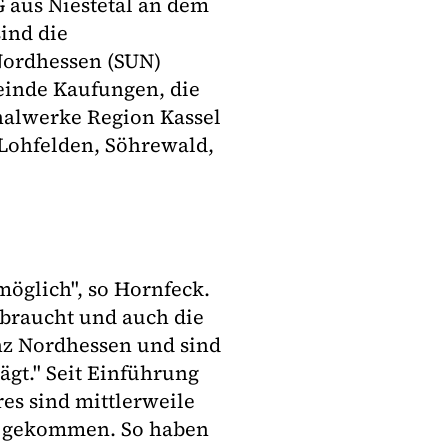
 aus Niestetal an dem
sind die
Nordhessen (SUN)
einde Kaufungen, die
alwerke Region Kassel
Lohfelden, Söhrewald,
möglich", so Hornfeck.
rbraucht und auch die
nz Nordhessen und sind
gt." Seit Einführung
es sind mittlerweile
t gekommen. So haben