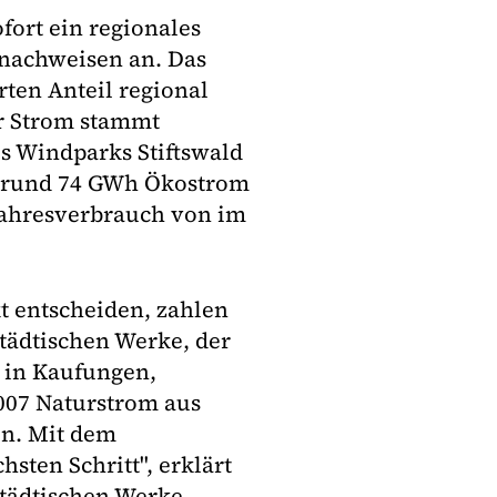
fort ein regionales
nachweisen an. Das
ten Anteil regional
Der Strom stammt
s Windparks Stiftswald
ch rund 74 GWh Ökostrom
Jahresverbrauch von im
t entscheiden, zahlen
Städtischen Werke, der
 in Kaufungen,
2007 Naturstrom aus
en. Mit dem
ten Schritt", erklärt
tädtischen Werke.