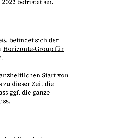
022 befristet sei.
ß, befindet sich der
e
Horizonte-Group für
e.
anzheitlichen Start von
 zu dieser Zeit die
ss ggf. die ganze
uss.