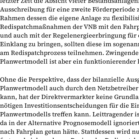
letzter Zeit die Absicht vieler Bestandsanlagen
Ausschreibung für eine zweite Förderperiode 
Rahmen dessen die eigene Anlage zu flexibilis
Redispatchmaßnahmen der VNB mit den Fahrp
und auch mit der Regelenergieerbringung für 
Einklang zu bringen, sollten diese im sogena
am Redispatchprozess teilnehmen. Zwingende 
Planwertmodell ist aber ein funktionierender b
Ohne die Perspektive, dass der bilanzielle Aus
Planwertmodell auch durch den Netzbetreibe
kann, hat der Direktvermarkter keine Grundlag
nötigen Investitionsentscheidungen für die E
Planwertmodells treffen kann. Leittragender is
da in der Alternative Prognosemodell ignorier
nach Fahrplan getan hätte. Stattdessen wird nu