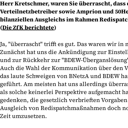
Herr Kretschmer, waren Sie überrascht, dass d
Verteilnetzbetreiber sowie Amprion und 50He
bilanziellen Ausgleichs im Rahmen Redispatch
(
Die ZfK berichtete
)
Ja, "überrascht" trifft es gut. Das waren wir in
Zunächst hat uns die Ankündigung zur Einstel
und zur Rückkehr zur "BDEW-Überganslösung" 
Auch die Wahl der Kommunikation über den Ve
das laute Schweigen von BNetzA und BDEW hat 
geführt. Am meisten hat uns allerdings überras
als solche keinerlei Perspektive aufgemacht ha
gedenken, die gesetzlich verbrieften Vorgaben
Ausgleich von Redispatchmaßnahmen doch no
Zeit umzusetzen.