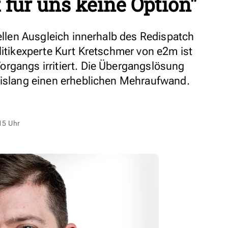
t für uns keine Option"
iellen Ausgleich innerhalb des Redispatch
litikexperte Kurt Kretschmer von e2m ist
rgangs irritiert. Die Übergangslösung
bislang einen erheblichen Mehraufwand.
15 Uhr