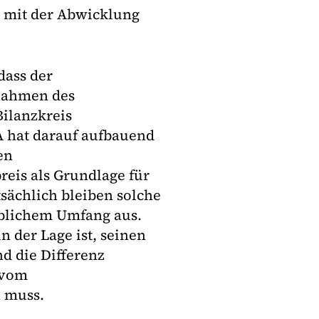
l mit der Abwicklung
dass der
nahmen des
Bilanzkreis
A hat darauf aufbauend
en
reis als Grundlage für
tsächlich bleiben solche
blichem Umfang aus.
 der Lage ist, seinen
d die Differenz
 vom
n muss.