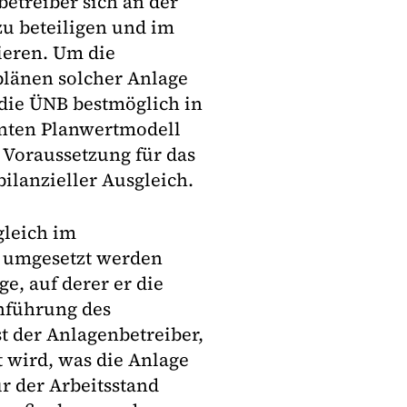
betreiber sich an der
zu beteiligen und im
ieren. Um die
länen solcher Anlage
die ÜNB bestmöglich in
nnten Planwertmodell
Voraussetzung für das
ilanzieller Ausgleich.
gleich im
r umgesetzt werden
e, auf derer er die
inführung des
t der Anlagenbetreiber,
t wird, was die Anlage
r der Arbeitsstand