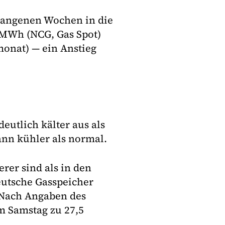
rgangenen Wochen in die
o MWh (NCG, Gas Spot)
onat) — ein Anstieg
deutlich kälter aus als
nn kühler als normal.
rer sind als in den
deutsche Gasspeicher
. Nach Angaben des
m Samstag zu 27,5