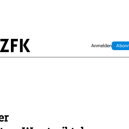
Anmelden
Abo
n
er