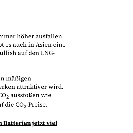
ommer höher ausfallen
bt es auch in Asien eine
ullish auf den LNG-
ten mäßigen
rken attraktiver wird.
 CO
ausstoßen wie
2
uf die CO
-Preise.
2
Batterien jetzt viel