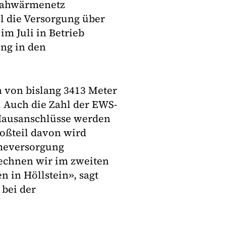
 Nahwärmenetz
l die Versorgung über
im Juli in Betrieb
ng in den
 von bislang 3413 Meter
. Auch die Zahl der EWS-
Hausanschlüsse werden
roßteil davon wird
rmeversorgung
rechnen wir im zweiten
 in Höllstein», sagt
bei der