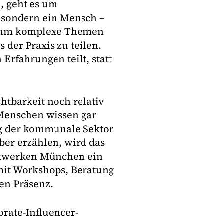
, geht es um
, sondern ein Mensch –
nz, um komplexe Themen
 der Praxis zu teilen.
Erfahrungen teilt, statt
htbarkeit noch relativ
 Menschen wissen gar
tig der kommunale Sektor
über erzählen, wird das
adtwerken München ein
mit Workshops, Beratung
en Präsenz.
rate-Influencer-