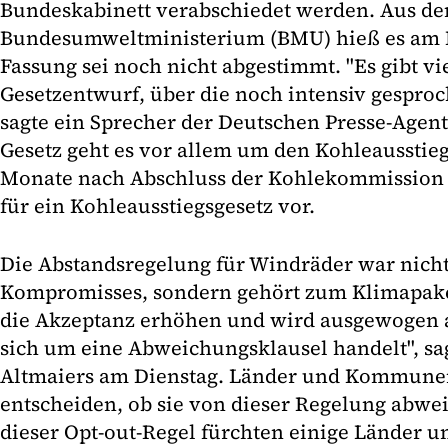
Bundeskabinett verabschiedet werden. Aus d
Bundesumweltministerium (BMU) hieß es am Di
Fassung sei noch nicht abgestimmt. "Es gibt v
Gesetzentwurf, über die noch intensiv gespro
sagte ein Sprecher der Deutschen Presse-Agen
Gesetz geht es vor allem um den Kohleausstie
Monate nach Abschluss der Kohlekommission l
für ein Kohleausstiegsgesetz vor.
Die Abstandsregelung für Windräder war nicht 
Kompromisses, sondern gehört zum Klimapaket
die Akzeptanz erhöhen und wird ausgewogen a
sich um eine Abweichungsklausel handelt", sa
Altmaiers am Dienstag. Länder und Kommunen
entscheiden, ob sie von dieser Regelung abwe
dieser Opt-out-Regel fürchten einige Lände