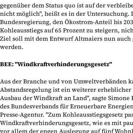
gegenüber dem Status quo ist auf der verbleib
nicht möglich", heißt es in der Untersuchung. 
Bundesregierung, den Ökostrom-Anteil bis 203
Kohleausstiegs auf 65 Prozent zu steigern, nich
Ziel soll mit dem Entwurf Altmaiers nun auch 
werden.
BEE: "Windkraftverhinderungsgesetz"
Aus der Branche und von Umweltverbänden kam
Abstandsregelung ist ein weiterer erheblich
Ausbau der Windkraft an Land", sagte Simone P
des Bundesverbands für Erneuerbare Energien
Presse-Agentur. "Zum Kohleausstiegsgesetz pas
Windkraftverhinderungsgesetz, wie es mit pa
vor allem der engen Auslegung auf fünf Wohnh