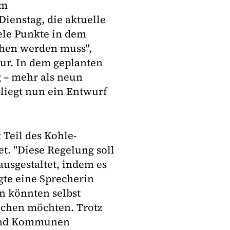
em
enstag, die aktuelle
iele Punkte in dem
chen werden muss",
tur. In dem geplanten
g – mehr als neun
iegt nun ein Entwurf
Teil des Kohle-
. "Diese Regelung soll
usgestaltet, indem es
gte eine Sprecherin
 könnten selbst
ichen möchten. Trotz
r und Kommunen