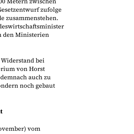
000 Metern zwischen
esetzentwurf zufolge
ude zusammenstehen.
eswirtschaftsminister
n den Ministerien
 Widerstand bei
erium von Horst
l demnach auch zu
sondern noch gebaut
t
November) vom