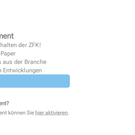
ment
halten der ZFK!
 ePaper
s aus der Branche
n Entwicklungen
ent?
ent können Sie
hier aktivieren
.