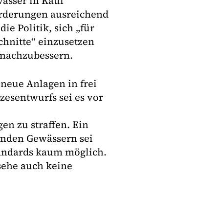
wässer in Kauf
rderungen ausreichend
ie Politik, sich „für
schnitte“ einzusetzen
 nachzubessern.
neue Anlagen in frei
zesentwurfs sei es vor
n zu straffen. Ein
enden Gewässern sei
andards kaum möglich.
sehe auch keine