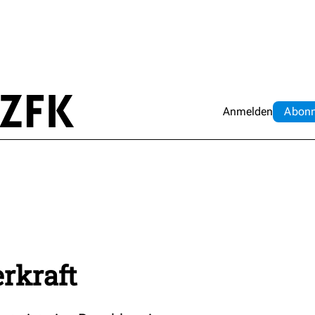
Anmelden
Abo
n
rkraft