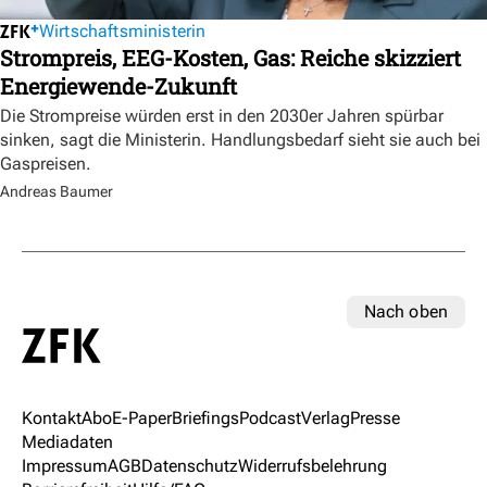
Wirtschaftsministerin
Strompreis, EEG-Kosten, Gas: Reiche skizziert
Energiewende-Zukunft
Die Strompreise würden erst in den 2030er Jahren spürbar
sinken, sagt die Ministerin. Handlungsbedarf sieht sie auch bei
Gaspreisen.
Andreas Baumer
Nach oben
Kontakt
Abo
E-Paper
Briefings
Podcast
Verlag
Presse
Mediadaten
Impressum
AGB
Datenschutz
Widerrufsbelehrung