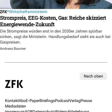
Wirtschaftsministerin
Strompreis, EEG-Kosten, Gas: Reiche skizziert
Energiewende-Zukunft
Die Strompreise würden erst in den 2030er Jahren spürbar
sinken, sagt die Ministerin. Handlungsbedarf sieht sie auch bei
Gaspreisen.
Andreas Baumer
Nach oben
Kontakt
Abo
E-Paper
Briefings
Podcast
Verlag
Presse
Mediadaten
Impressum
AGB
Datenschutz
Widerrufsbelehrung