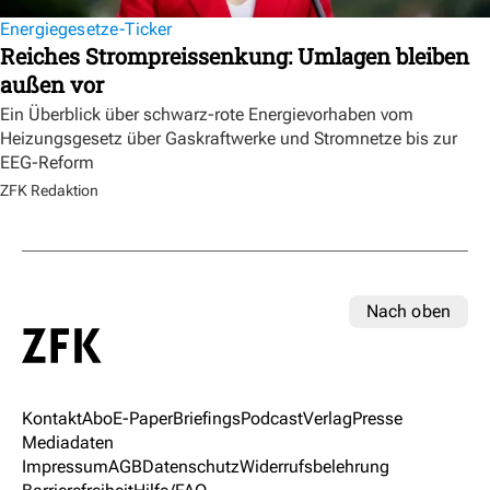
Energiegesetze-Ticker
Reiches Strompreissenkung: Umlagen bleiben
außen vor
Ein Überblick über schwarz-rote Energievorhaben vom
Heizungsgesetz über Gaskraftwerke und Stromnetze bis zur
EEG-Reform
ZFK Redaktion
Nach oben
Kontakt
Abo
E-Paper
Briefings
Podcast
Verlag
Presse
Mediadaten
Impressum
AGB
Datenschutz
Widerrufsbelehrung