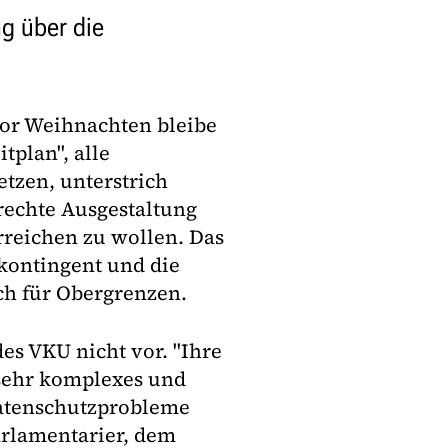
g über die
vor Weihnachten bleibe
tplan", alle
zen, unterstrich
erechte Ausgestaltung
rreichen zu wollen. Das
skontingent und die
ch für Obergrenzen.
s VKU nicht vor. "Ihre
sehr komplexes und
Datenschutzprobleme
Parlamentarier, dem