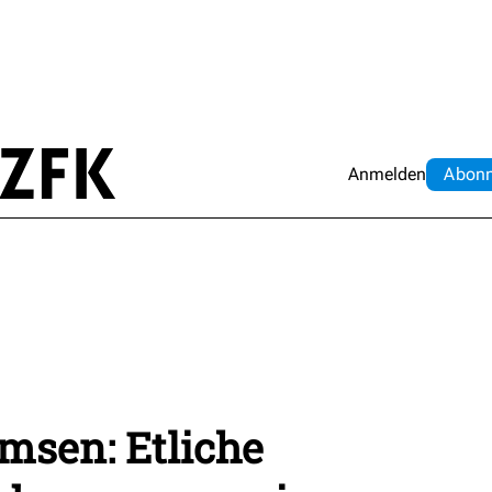
Anmelden
Abo
n
msen: Etliche