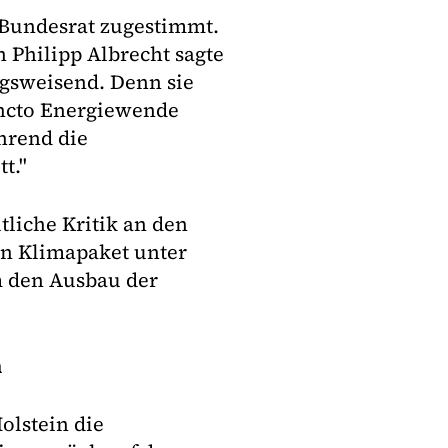
 Bundesrat zugestimmt.
 Philipp Albrecht sagte
ngsweisend. Denn sie
puncto Energiewende
hrend die
t."
liche Kritik an den
en Klimapaket unter
 den Ausbau der
n
olstein die