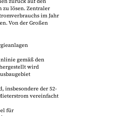
ien zurück auf den
zu lösen. Zentraler
 Stromverbrauchs im Jahr
en. Von der Großen
rgieanlagen
inlinie gemäß den
ergestellt wird
ausbaugebiet
d, insbesondere der 52-
ieterstrom vereinfacht
el für