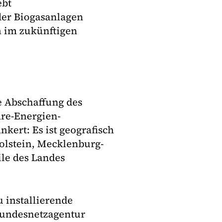
ebt
der Biogasanlagen
n im zukünftigen
ie Abschaffung des
are-Energien-
kert: Es ist geografisch
olstein, Mecklenburg-
e des Landes
u installierende
Bundesnetzagentur