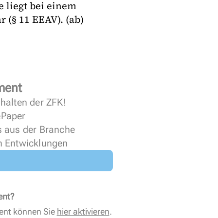
e liegt bei einem
 (§ 11 EEAV). (ab)
ment
halten der ZFK!
 ePaper
s aus der Branche
n Entwicklungen
ent?
ent können Sie
hier aktivieren
.