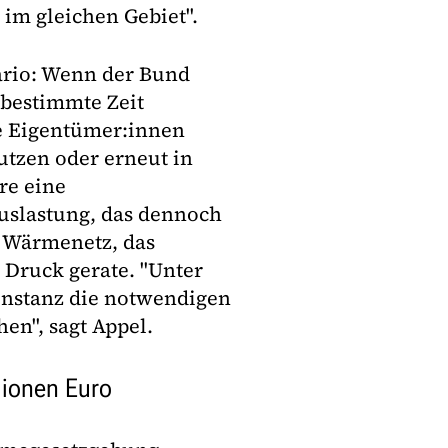
im gleichen Gebiet".
ario: Wenn der Bund
nbestimmte Zeit
e Eigentümer:innen
tzen oder erneut in
re eine
Auslastung, das dennoch
 Wärmenetz, das
 Druck gerate. "Unter
nstanz die notwendigen
en", sagt Appel.
lionen Euro