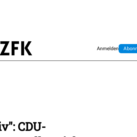
Anmelden
Abo
n
v": CDU-