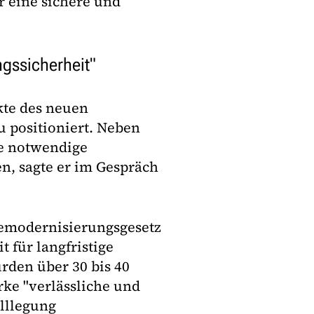
r eine sichere und
gssicherheit"
kte des neuen
u positioniert. Neben
ie notwendige
n, sagte er im Gespräch
demodernisierungsgesetz
 für langfristige
rden über 30 bis 40
rke "verlässliche und
lllegung