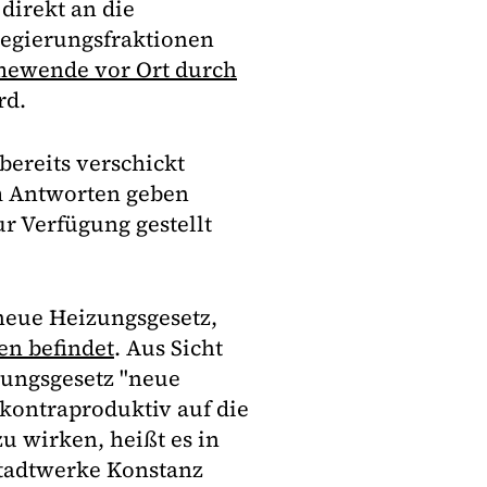
direkt an die
Regierungsfraktionen
ewende vor Ort durch
rd.
 bereits verschickt
m Antworten geben
ur Verfügung gestellt
 neue Heizungsgesetz,
en befindet
. Aus Sicht
rungsgesetz "neue
 kontraproduktiv auf die
zu wirken, heißt es in
Stadtwerke Konstanz