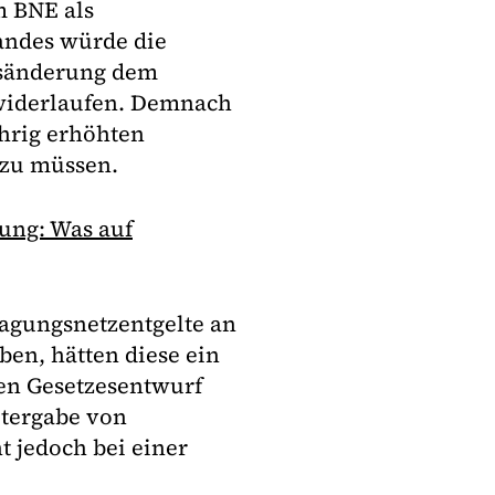
m BNE als
bandes würde die
zesänderung dem
uwiderlaufen. Demnach
ährig erhöhten
 zu müssen.
ung: Was auf
ragungsnetzentgelte an
en, hätten diese ein
en Gesetzesentwurf
itergabe von
t jedoch bei einer