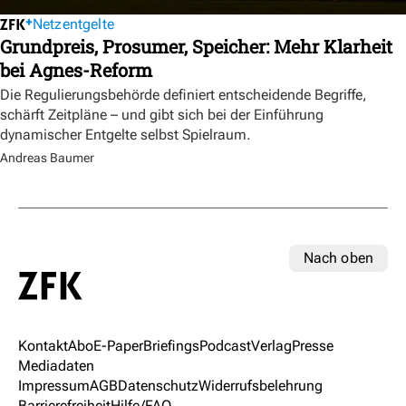
Netzentgelte
Grundpreis, Prosumer, Speicher: Mehr Klarheit
bei Agnes-Reform
Die Regulierungsbehörde definiert entscheidende Begriffe,
schärft Zeitpläne – und gibt sich bei der Einführung
dynamischer Entgelte selbst Spielraum.
Andreas Baumer
Nach oben
Kontakt
Abo
E-Paper
Briefings
Podcast
Verlag
Presse
Mediadaten
Impressum
AGB
Datenschutz
Widerrufsbelehrung
Barrierefreiheit
Hilfe/FAQ