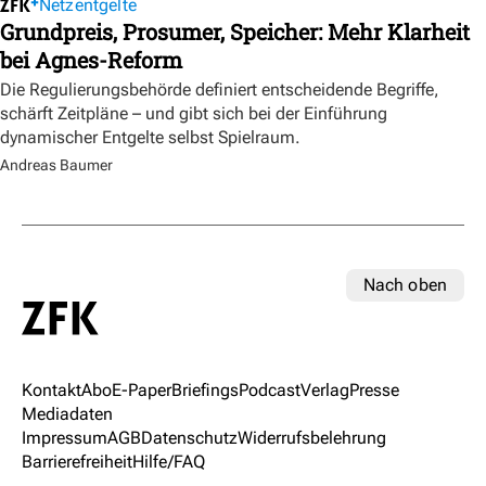
Netzentgelte
Grundpreis, Prosumer, Speicher: Mehr Klarheit
bei Agnes-Reform
Die Regulierungsbehörde definiert entscheidende Begriffe,
schärft Zeitpläne – und gibt sich bei der Einführung
dynamischer Entgelte selbst Spielraum.
Andreas Baumer
Nach oben
Kontakt
Abo
E-Paper
Briefings
Podcast
Verlag
Presse
Mediadaten
Impressum
AGB
Datenschutz
Widerrufsbelehrung
Barrierefreiheit
Hilfe/FAQ