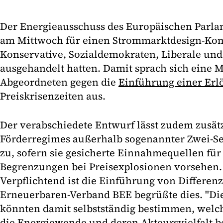
Der Energieausschuss des Europäischen Parla
am Mittwoch für einen Strommarktdesign-Ko
Konservative, Sozialdemokraten, Liberale und
ausgehandelt hatten. Damit sprach sich eine 
Abgeordneten gegen die
Einführung einer Erl
Preiskrisenzeiten aus.
Der verabschiedete Entwurf lässt zudem zusätz
Förderregimes außerhalb sogenannter Zwei-Se
zu, sofern sie gesicherte Einnahmequellen fü
Begrenzungen bei Preisexplosionen vorsehen
Verpflichtend ist die Einführung von Differen
Erneuerbaren-Verband BEE begrüßte dies. "Die
könnten damit selbstständig bestimmen, wel
die Energiewende und deren Akteursvielfalt b