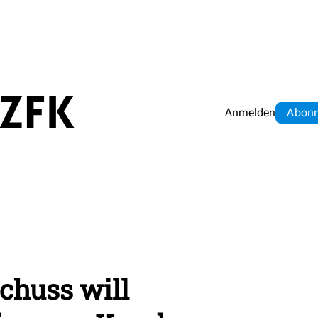
Anmelden
Abo
n
chuss will