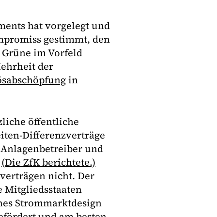
ments hat vorgelegt und
mpromiss gestimmt, den
 Grüne im Vorfeld
Mehrheit der
ösabschöpfung
in
liche öffentliche
iten-Differenzverträge
r Anlagenbetreiber und
.
(Die ZfK berichtete.)
zverträgen nicht. Der
 Mitgliedsstaaten
ches Strommarktdesign
efördert und am besten