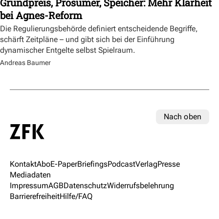
Grundpreis, Prosumer, Speicher: Mehr Klarheit
bei Agnes-Reform
Die Regulierungsbehörde definiert entscheidende Begriffe,
schärft Zeitpläne – und gibt sich bei der Einführung
dynamischer Entgelte selbst Spielraum.
Andreas Baumer
Nach oben
Kontakt
Abo
E-Paper
Briefings
Podcast
Verlag
Presse
Mediadaten
Impressum
AGB
Datenschutz
Widerrufsbelehrung
Barrierefreiheit
Hilfe/FAQ