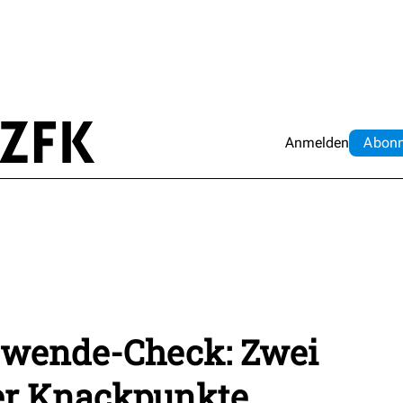
Anmelden
Abo
n
ewende-Check: Zwei
ier Knackpunkte