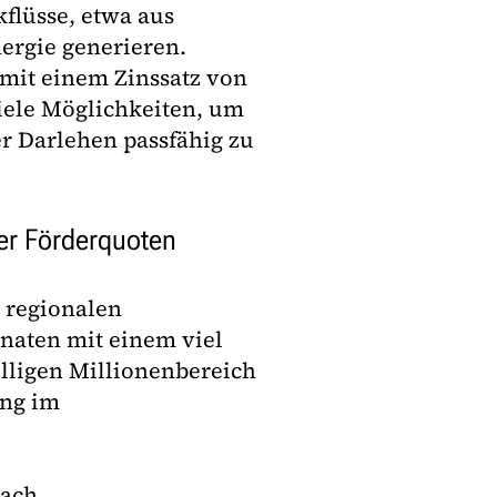
kflüsse, etwa aus
rgie generieren.
mit einem Zinssatz von
viele Möglichkeiten, um
er Darlehen passfähig zu
er Förderquoten
s regionalen
onaten mit einem viel
elligen Millionenbereich
ung im
nach