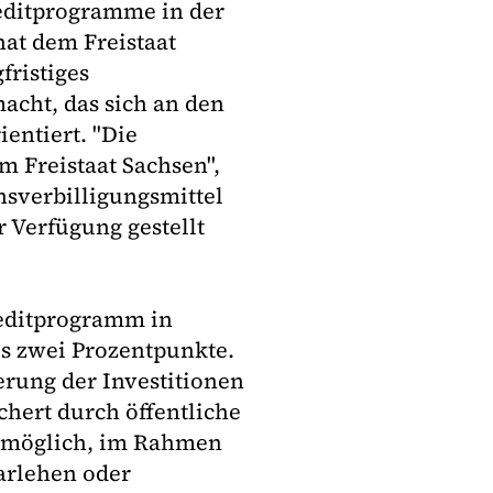
reditprogramme in der
at dem Freistaat
fristiges
acht, das sich an den
entiert. "Die
m Freistaat Sachsen",
nsverbilligungsmittel
 Verfügung gestellt
reditprogramm in
s zwei Prozentpunkte.
erung der Investitionen
hert durch öffentliche
s möglich, im Rahmen
arlehen oder