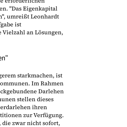
e erforderlichen
en. "Das Eigenkapital
n", umreißt Leonhardt
gabe ist
e Vielzahl an Lösungen,
en"
ngerem starkmachen, ist
ie Kommunen. Im Rahmen
eckgebundene Darlehen
nen stellen dieses
terdarlehen ihren
titionen zur Verfügung.
 die zwar nicht sofort,