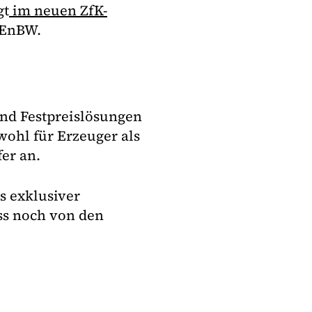
gt
im neuen ZfK-
 EnBW.
und Festpreislösungen
wohl für Erzeuger als
er an.
s exklusiver
ss noch von den