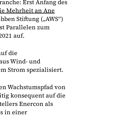
anche: Erst Anfang des
e Mehrheit an Ane
bben Stiftung („AWS“)
st Parallelen zum
2021 auf.
uf die
aus Wind- und
 Strom spezialisiert.
eren Wachstumspfad von
itig konsequent auf die
ellers Enercon als
 in einer