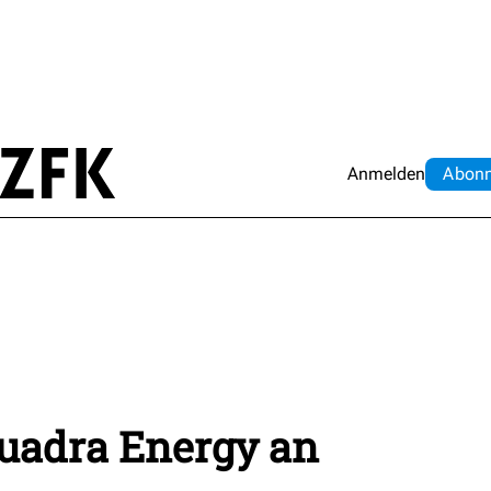
Anmelden
Abo
n
uadra Energy an