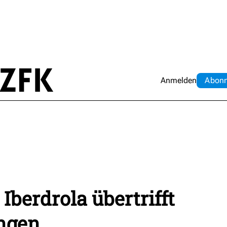
Anmelden
Abo
n
Iberdrola übertrifft
ngen