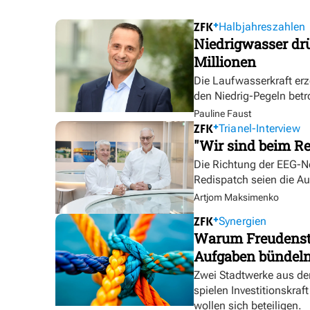
Halbjahreszahlen
Niedrigwasser dr
Millionen
Die Laufwasserkraft erz
den Niedrig-Pegeln betr
Pauline Faust
Trianel-Interview
"Wir sind beim Re
Die Richtung der EEG-No
Redispatch seien die A
Artjom Maksimenko
Synergien
Warum Freudensta
Aufgaben bündel
Zwei Stadtwerke aus de
spielen Investitionskra
wollen sich beteiligen.