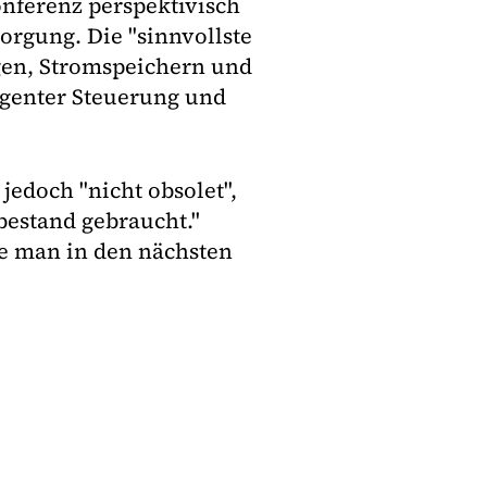
onferenz perspektivisch
rgung. Die "sinnvollste
gen, Stromspeichern und
igenter Steuerung und
edoch "nicht obsolet",
bestand gebraucht."
e man in den nächsten