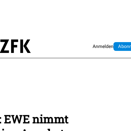
Anmelden
Abo
n
s: EWE nimmt