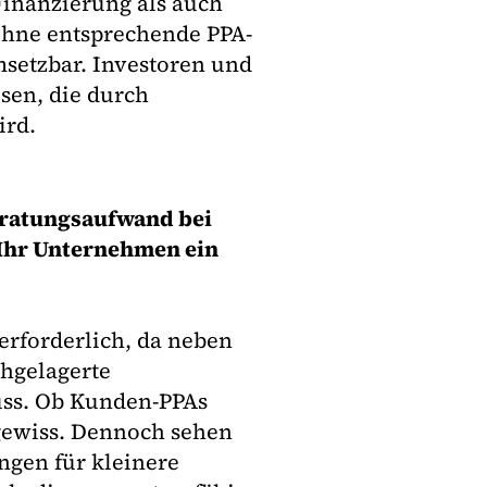
Finanzierung als auch
 Ohne entsprechende PPA-
msetzbar. Investoren und
sen, die durch
ird.
Beratungsaufwand bei
 Ihr Unternehmen ein
erforderlich, da neben
hgelagerte
uss. Ob Kunden-PPAs
ngewiss. Dennoch sehen
ngen für kleinere