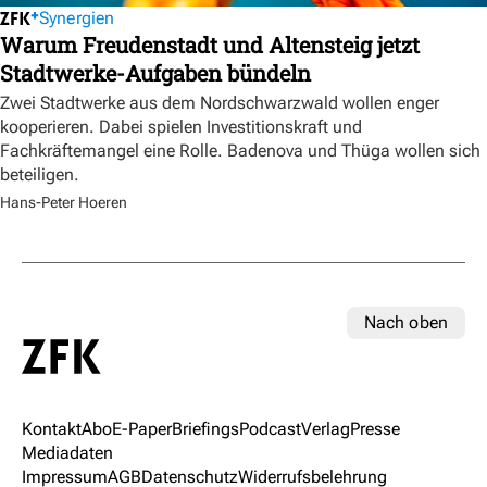
Synergien
Warum Freudenstadt und Altensteig jetzt
Stadtwerke-Aufgaben bündeln
Zwei Stadtwerke aus dem Nordschwarzwald wollen enger
kooperieren. Dabei spielen Investitionskraft und
Fachkräftemangel eine Rolle. Badenova und Thüga wollen sich
beteiligen.
Hans-Peter Hoeren
Nach oben
Kontakt
Abo
E-Paper
Briefings
Podcast
Verlag
Presse
Mediadaten
Impressum
AGB
Datenschutz
Widerrufsbelehrung