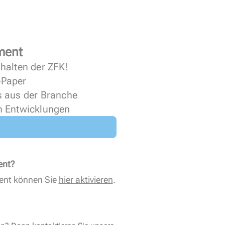
ment
halten der ZFK!
 ePaper
s aus der Branche
n Entwicklungen
ent?
ent können Sie
hier aktivieren
.