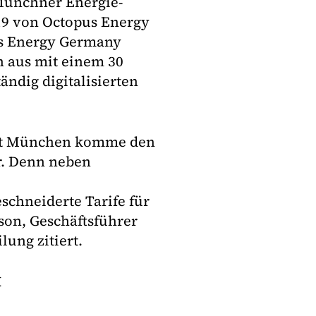
Münchner Energie-
19 von Octopus Energy
s Energy Germany
n aus mit einem 30
ndig digitalisierten
ort München komme den
r. Denn neben
chneiderte Tarife für
son, Geschäftsführer
ilung zitiert.
I