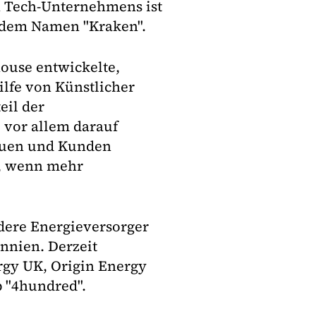
en Tech-Unternehmens ist
t dem Namen "Kraken".
house entwickelte,
ilfe von Künstlicher
eil der
i vor allem darauf
bauen und Kunden
n, wenn mehr
dere Energieversorger
nnien. Derzeit
rgy UK, Origin Energy
 "4hundred".