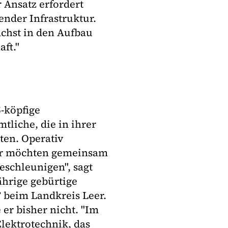
 Ansatz erfordert
nder Infrastruktur.
ächst in den Aufbau
ft."
-köpfige
liche, die in ihrer
lten. Operativ
Wir möchten gemeinsam
schleunigen", sagt
ährige gebürtige
T beim Landkreis Leer.
er bisher nicht. "Im
Elektrotechnik, das