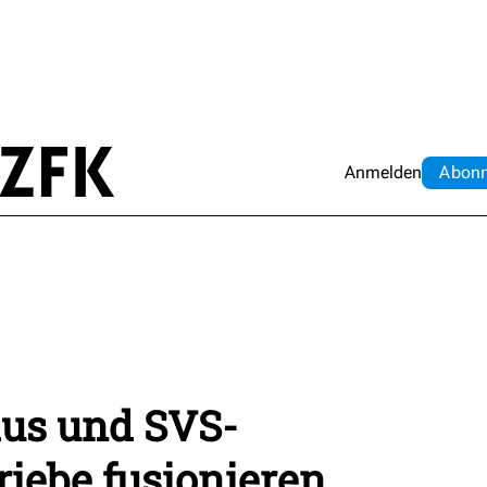
Anmelden
Abo
n
us und SVS-
iebe fusionieren