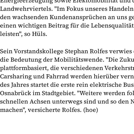
Energieerzeugung sowie Elektomobilität und 
Landwehrviertels. "Im Fokus unseres Handelns
den wachsenden Kundenansprüchen an uns ge
einen wichtigen Beitrag für die Lebensqualitä
leisten", so Hüls.
Sein Vorstandskollege Stephan Rolfes verwies
die Bedeutung der Mobilitätswende. "Die Zukun
plattformbasiert, die verschiedenen Verkehrst
Carsharing und Fahrrad werden hierüber vernet
des Jahres startet die erste rein elektrische Bu
Osnabrück im Stadtgebiet. "Weitere werden fol
schnellen Achsen unterwegs sind und so den N
machen", versicherte Rolfes. (hoe)