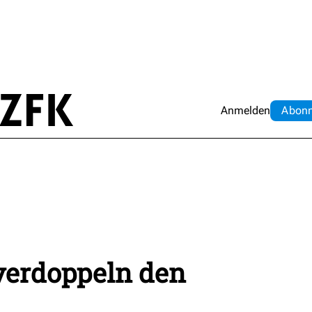
Anmelden
Abo
n
erdoppeln den