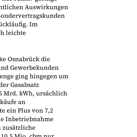
entlichen Auswirkungen
 Sondervertragskunden
ückläufig. Im
h leichte
ke Osnabrück die
 und Gewerbekunden
menge ging hingegen um
der Gasabsatz
5 Mrd. kWh, ursächlich
rkäufe an
e ein Plus von 7,2
die Inbetriebnahme
 zusätzliche
10,5 Mio. cbm nur