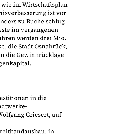
l wie im Wirtschaftsplan
nisverbesserung ist vor
onders zu Buche schlug
ieste im vergangenen
ahren werden drei Mio.
ke, die Stadt Osnabrück,
 in die Gewinnrücklage
genkapital.
stitionen in die
tadtwerke-
olfgang Griesert, auf
reitbandausbau, in