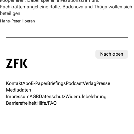
kooperieren. Dabei spielen Investitionskraft und
Fachkräftemangel eine Rolle. Badenova und Thüga wollen sich
beteiligen.
Hans-Peter Hoeren
Nach oben
Kontakt
Abo
E-Paper
Briefings
Podcast
Verlag
Presse
Mediadaten
Impressum
AGB
Datenschutz
Widerrufsbelehrung
Barrierefreiheit
Hilfe/FAQ