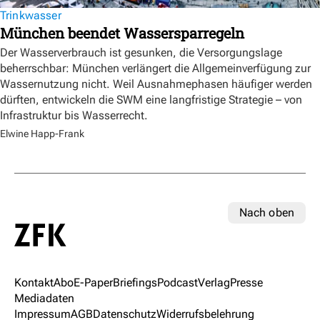
Trinkwasser
München beendet Wassersparregeln
Der Wasserverbrauch ist gesunken, die Versorgungslage
beherrschbar: München verlängert die Allgemeinverfügung zur
Wassernutzung nicht. Weil Ausnahmephasen häufiger werden
dürften, entwickeln die SWM eine langfristige Strategie – von
Infrastruktur bis Wasserrecht.
Elwine Happ-Frank
Nach oben
Kontakt
Abo
E-Paper
Briefings
Podcast
Verlag
Presse
Mediadaten
Impressum
AGB
Datenschutz
Widerrufsbelehrung