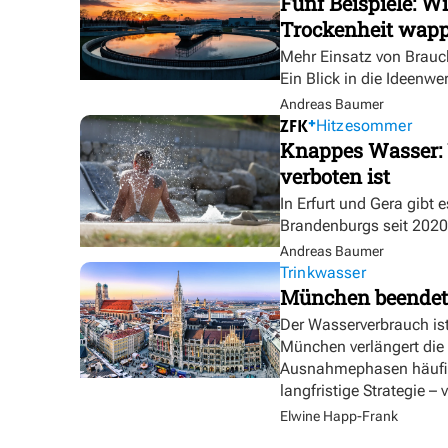
Fünf Beispiele: W
Trockenheit wap
Mehr Einsatz von Brauc
Ein Blick in die Ideenwe
Andreas Baumer
Hitzesommer
Knappes Wasser: 
verboten ist
In Erfurt und Gera gibt 
Brandenburgs seit 2020
Andreas Baumer
Trinkwasser
München beendet
Der Wasserverbrauch is
München verlängert die
Ausnahmephasen häufig
langfristige Strategie –
Elwine Happ-Frank