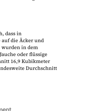
, dass in
 auf die Äcker und
0 wurden in dem
Jauche oder flüssige
hnitt 16,9 Kubikmeter
undesweite Durchschnitt
ment