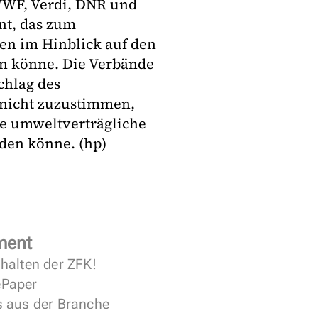
WWF, Verdi, DNR und
nt, das zum
en im Hinblick auf den
en könne. Die Verbände
chlag des
 nicht zuzustimmen,
ne umweltverträgliche
den könne. (hp)
ment
halten der ZFK!
 ePaper
s aus der Branche