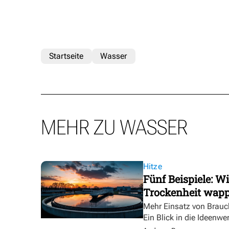
Startseite
Wasser
MEHR ZU WASSER
Hitze
Fünf Beispiele: W
Trockenheit wap
Mehr Einsatz von Brauc
Ein Blick in die Ideenwe