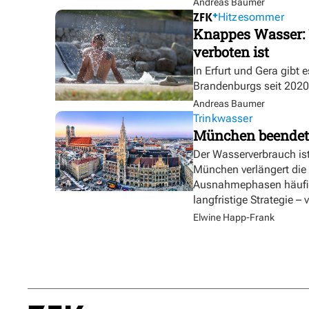
Andreas Baumer
Hitzesommer
Knappes Wasser: 
verboten ist
In Erfurt und Gera gibt 
Brandenburgs seit 2020
Andreas Baumer
Trinkwasser
München beendet
Der Wasserverbrauch is
München verlängert die
Ausnahmephasen häufig
langfristige Strategie –
Elwine Happ-Frank