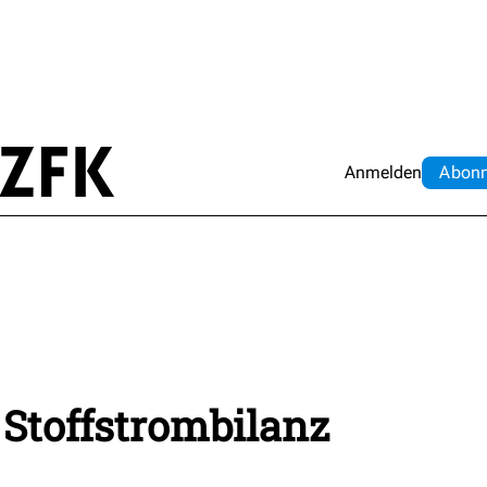
Anmelden
Abo
n
 Stoffstrombilanz