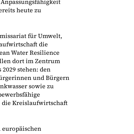
e Anpassungsfähigkeit
ereits heute zu
mmissariat für Umwelt,
aufwirtschaft die
ean Water Resilience
sollen dort im Zentrum
 2029 stehen: den
Bürgerinnen und Bürgern
nkwasser sowie zu
bewerbsfähige
die Kreislaufwirtschaft
 europäischen