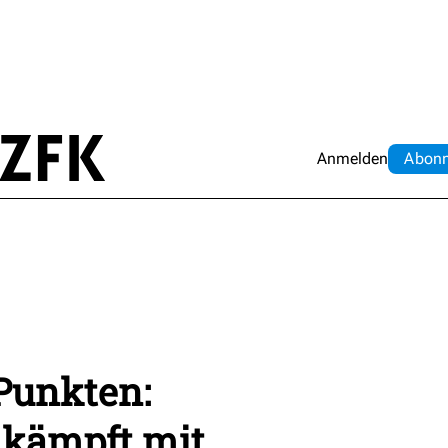
Anmelden
Abo
n
Punkten:
kämpft mit