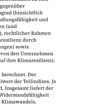
 (gegenüber
rad (hinsichtlich
ndlungsfähigkeit und
en (und
 rechtlicher Rahmen
resilienz durch
ungen) sowie
ig von den Unternehmen
f ihre Klimaresilienz).
 berechnet. Der
lwert der Teilindizes. Je
. Insgesamt liefert der
r Widerstandsfähigkeit
s Klimawandels.