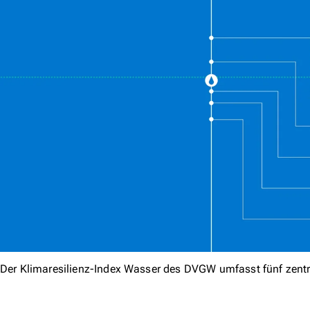
Der Klimaresilienz-Index Wasser des DVGW umfasst fünf zentr