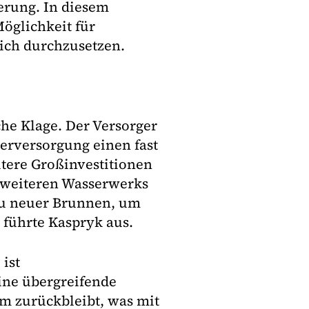
erung. In diesem
öglichkeit für
lich durchzusetzen.
che Klage. Der Versorger
serversorgung einen fast
itere Großinvestitionen
s weiteren Wasserwerks
au neuer Brunnen, um
führte Kaspryk aus.
 ist
ine übergreifende
em zurückbleibt, was mit