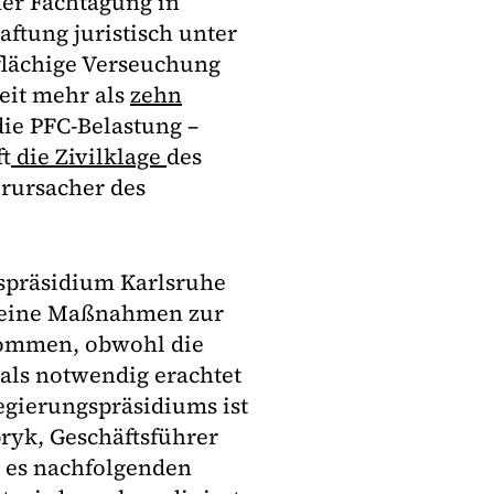
ner Fachtagung in
ftung juristisch unter
flächige Verseuchung
eit mehr als
zehn
ie PFC-Belastung –
ft
die Zivilklage
des
rursacher des
spräsidium Karlsruhe
 keine Maßnahmen zur
ommen, obwohl die
 als notwendig erachtet
egierungspräsidiums ist
pryk, Geschäftsführer
d es nachfolgenden