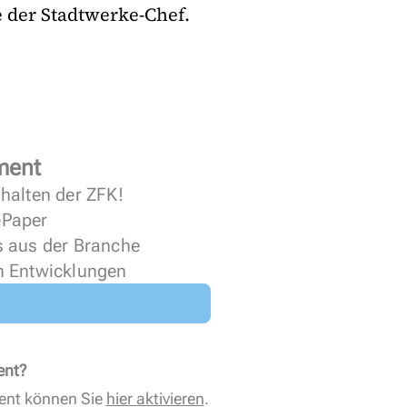
 der Stadtwerke-Chef.
ment
halten der ZFK!
 ePaper
s aus der Branche
n Entwicklungen
ent?
ent können Sie
hier aktivieren
.