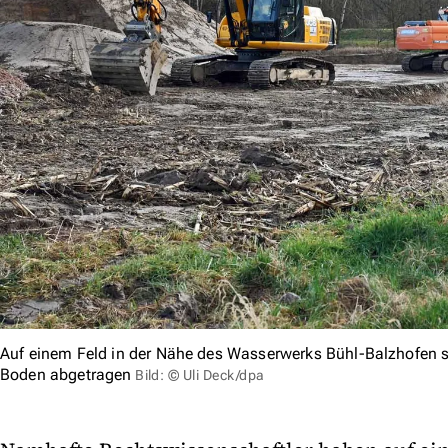
Auf einem Feld in der Nähe des Wasserwerks Bühl-Balzhofen s
Boden abgetragen
Bild: © Uli Deck/dpa