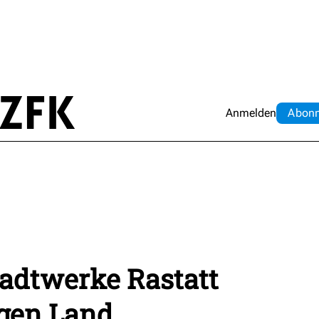
Anmelden
Abo
n
adtwerke Rastatt
egen Land