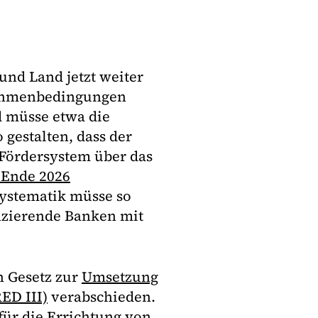
und Land jetzt weiter
Rahmenbedingungen
d müsse etwa die
 gestalten, dass der
 Fördersystem über das
 Ende 2026
systematik müsse so
anzierende Banken mit
n Gesetz zur
Umsetzung
ED III)
verabschieden.
für die Errichtung von