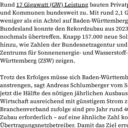
Rund
17 Gigawatt (GW) Leistung
bauten Priva
und Kommunen bundesweit zu. Mit rund 2,1 GW
weniger als ein Achtel auf Baden-Württemberg
Bundesland konnte den Rekordzubau aus 2023
nochmals übertreffen. Knapp 157.000 neue S
hinzu, wie Zahlen der Bundesnetzagentur un
Zentrums für Sonnenenergie- und Wasserstoff
Württemberg (ZSW) zeigen.
Trotz des Erfolges müsse sich Baden-Württemb
anstrengen, sagt Andreas Schlumberger vom So
jetzt die Hälfte des nötigen jährlichen Ausbaus
Wirtschaft ausreichend mit günstigem Strom 
Branchenverband zufolge sind pro Jahr rund 
Zubau erforderlich – auf eine ähnliche Zahl 
Übertragungsnetzbetreiber. Damit das Ziel err