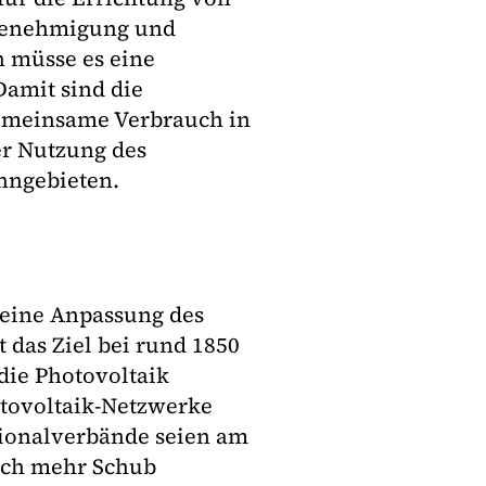
 Genehmigung und
h müsse es eine
amit sind die
emeinsame Verbrauch in
r Nutzung des
hngebieten.
eine Anpassung des
t das Ziel bei rund 1850
die Photovoltaik
otovoltaik-Netzwerke
egionalverbände seien am
och mehr Schub