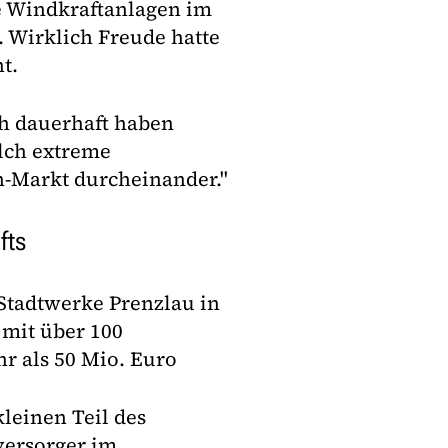
e Windkraftanlagen im
 Wirklich Freude hatte
t.
ch dauerhaft haben
olch extreme
n-Markt durcheinander."
fts
 Stadtwerke Prenzlau in
it über 100
r als 50 Mio. Euro
leinen Teil des
versorger im