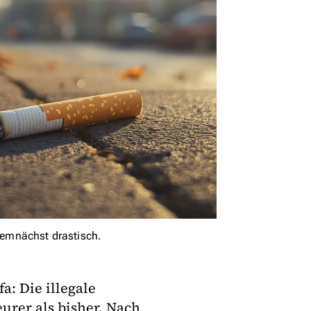
 demnächst drastisch.
a: Die illegale
urer als bisher. Nach