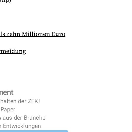
als zehn Millionen Euro
ermeidung
ment
halten der ZFK!
 ePaper
s aus der Branche
n Entwicklungen