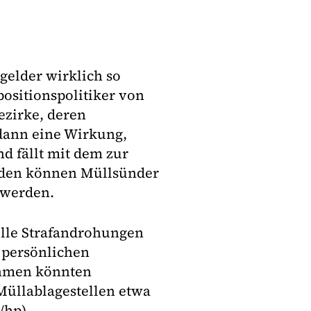
gelder wirklich so
positionspolitiker von
ezirke, deren
dann eine Wirkung,
d fällt mit dem zur
rden können Müllsünder
t werden.
lle Strafandrohungen
 persönlichen
ahmen könnten
üllablagestellen etwa
/hp)