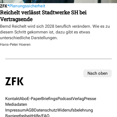
Planungssicherheit
Reichelt verlässt Stadtwerke SH bei
Vertragsende
Bernd Reichelt wird sich 2028 beruflich verändern. Wie es zu
diesem Schritt gekommen ist, dazu gibt es etwas
unterschiedliche Darstellungen.
Hans-Peter Hoeren
Nach oben
Kontakt
Abo
E-Paper
Briefings
Podcast
Verlag
Presse
Mediadaten
Impressum
AGB
Datenschutz
Widerrufsbelehrung
Barrierefreiheit
Hilfe/FAQ