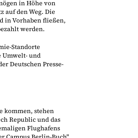
rmögen in Höhe von
z auf den Weg. Die
d in Vorhaben fließen,
bezahlt werden.
rmie-Standorte
e Umwelt- und
der Deutschen Presse-
age kommen, stehen
ech Republic und das
emaligen Flughafens
er Campus Berlin-Buch",