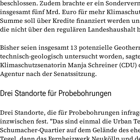
beschlossen. Zudem brachte er ein Sonderve
insgesamt fünf Mrd. Euro für mehr Klimaschut
Summe soll über Kredite finanziert werden un
die nicht über den regulären Landeshaushalt 
Bisher seien insgesamt 13 potenzielle Geothe
technisch-geologisch untersucht worden, sagt
Klimaschutzsenatorin Manja Schreiner (CDU) 
Agentur nach der Senatssitzung.
Drei Standorte für Probebohrungen
Drei Standorte, die für Probebohrungen infr
inzwischen fest. "Das sind einmal die Urban T
Schumacher-Quartier auf dem Gelände des eh
Tegel, dann das Fernheizwerk Neukölln und d