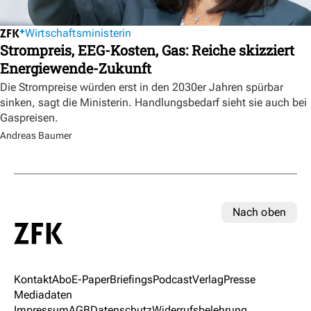
Wirtschaftsministerin
Strompreis, EEG-Kosten, Gas: Reiche skizziert
Energiewende-Zukunft
Die Strompreise würden erst in den 2030er Jahren spürbar
sinken, sagt die Ministerin. Handlungsbedarf sieht sie auch bei
Gaspreisen.
Andreas Baumer
Nach oben
Kontakt
Abo
E-Paper
Briefings
Podcast
Verlag
Presse
Mediadaten
Impressum
AGB
Datenschutz
Widerrufsbelehrung