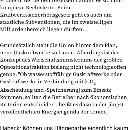
Problem: Bei beiden Gesetzen handelt es sich um
komplexe Rechtstexte. Beim
Kraftwerkssicherheitsgesetz geht es auch um
staatliche Subventionen, die im zweistelligen
Milliardenbereich liegen dürften.
Grundsätzlich steht die Union hinter dem Plan,
neue Gaskraftwerke zu bauen. Allerdings ist das
Konzept des Wirtschaftsministeriums der größten
Oppositionsfraktion bislang nicht technologieoffen
genug. "Ob wasserstofffähige Gaskraftwerke oder
Gaskraftwerke in Verbindung mit [CO
-
2
Abscheidung und -Speicherung] zum Einsatz
kommen, sollten die Betreiber nach ökonomischen
Kriterien entscheiden", heißt es dazu in der jüngst
veröffentlichten
Energieagenda der Union
.
Habeck: Können uns Hängepartie eigentlich kaum