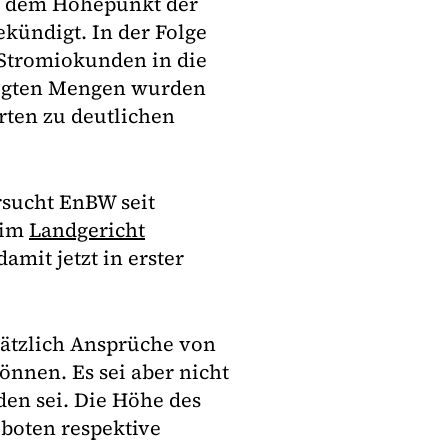
uf dem Höhepunkt der
ekündigt. In der Folge
Stromiokunden in die
tigten Mengen wurden
rten zu deutlichen
rsucht EnBW seit
eim
Landgericht
amit jetzt in erster
dsätzlich Ansprüche von
nnen. Es sei aber nicht
en sei. Die Höhe des
eboten respektive