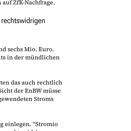
n auf ZfK-Nachfrage.
 rechtswidrigen
d sechs Mio. Euro.
its in der mündlichen
ten das auch rechtlich
s Sicht der EnBW müsse
fgewendeten Stroms
g einlegen. “Stromio