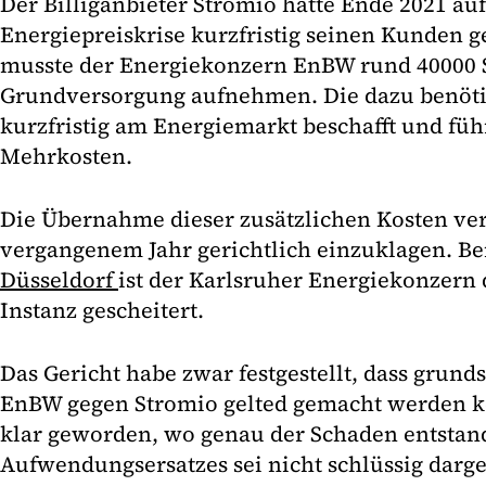
Der Billiganbieter Stromio hatte Ende 2021 a
Energiepreiskrise kurzfristig seinen Kunden g
musste der Energiekonzern EnBW rund 40000 
Grundversorgung aufnehmen. Die dazu benö
kurzfristig am Energiemarkt beschafft und füh
Mehrkosten.
Die Übernahme dieser zusätzlichen Kosten ve
vergangenem Jahr gerichtlich einzuklagen. B
Düsseldorf
ist der Karlsruher Energiekonzern d
Instanz gescheitert.
Das Gericht habe zwar festgestellt, dass grun
EnBW gegen Stromio gelted gemacht werden kö
klar geworden, wo genau der Schaden entstand
Aufwendungsersatzes sei nicht schlüssig darg