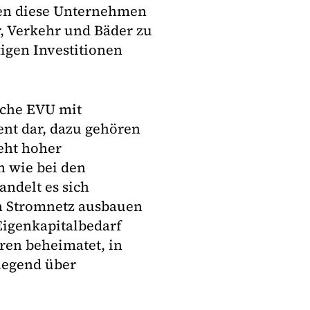
en diese Unternehmen
r, Verkehr und Bäder zu
igen Investitionen
iche EVU mit
ent dar, dazu gehören
eht hoher
ch wie bei den
ndelt es sich
in Stromnetz ausbauen
Eigenkapitalbedarf
uren beheimatet, in
iegend über