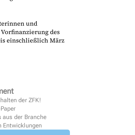
iterinnen und
e Vorfinanzierung des
is einschließlich März
ment
halten der ZFK!
 ePaper
s aus der Branche
n Entwicklungen