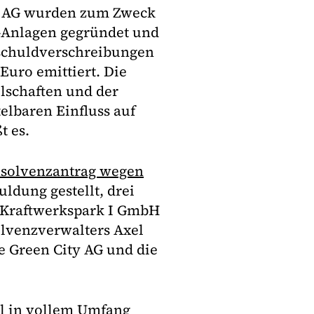
ty AG wurden zum Zweck
-Anlagen gegründet und
schuldverschreibungen
uro emittiert. Die
lschaften und der
elbaren Einfluss auf
t es.
Insolvenzantrag wegen
ldung gestellt, drei
E Kraftwerkspark I GmbH
olvenzverwalters Axel
ie Green City AG und die
ll in vollem Umfang