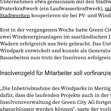
Unternehmen etwa gemeinsam mit den Stadt
Praterkraftwerk (ein Laufwasserkraftwerk),
mi
Stadtwerken
kooperieren sie bei PV- und Win
Erst in der vergangenen Woche hatte Green Ci
zwei Windenergieanlagen im saarländischen L
Wadern erfolgreich ans Netz gebracht. Das U
Windpark entwickelt und konnte als General
Bauarbeiten nun trotz der Insolvenz erfolgrei
Insolvenzgeld für Mitarbeiter soll vorfinanzi
„Die Inbetriebnahme des Windparks in Merzig i
dafür, dass die laufenden Projekte auch in der
Insolvenzverwaltung der Green City AG fortge
abgeschlossen werden können“, sagte der vorl