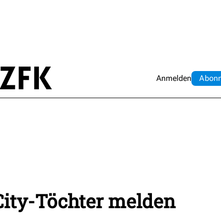
Anmelden
Abo
n
City-Töchter melden