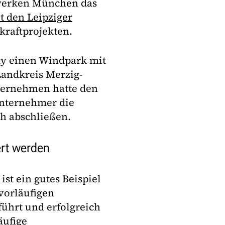
werken München das
t den Leipziger
dkraftprojekten.
ty einen Windpark mit
andkreis Merzig-
nternehmen hatte den
unternehmer die
ch abschließen.
ert werden
st ein gutes Beispiel
 vorläufigen
führt und erfolgreich
äufige