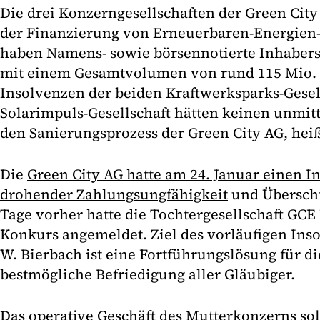
Die drei Konzerngesellschaften der Green Ci
der Finanzierung von Erneuerbaren-Energien
haben Namens- sowie börsennotierte Inhaber
mit einem Gesamtvolumen von rund 115 Mio. E
Insolvenzen der beiden Kraftwerksparks-Gesel
Solarimpuls-Gesellschaft hätten keinen unmitt
den Sanierungsprozess der Green City AG, heiß
Die
Green City AG hatte am 24. Januar einen 
drohender Zahlungsungfähigkeit
und Überschu
Tage vorher hatte die Tochtergesellschaft GC
Konkurs angemeldet. Ziel des vorläufigen Ins
W. Bierbach ist eine Fortführungslösung für d
bestmögliche Befriedigung aller Gläubiger.
Das operative Geschäft des Mutterkonzerns so