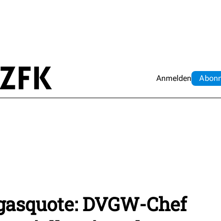
Anmelden
Abo
n
gasquote: DVGW-Chef