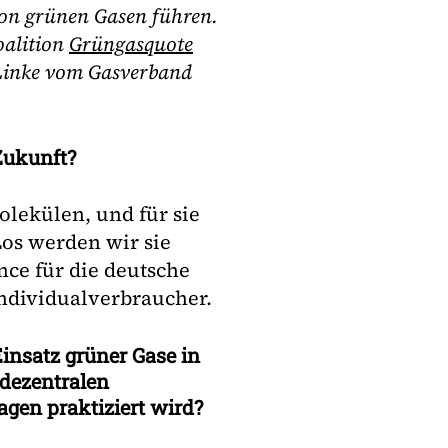
von grünen Gasen führen.
oalition
Grüngasquote
 Linke vom Gasverband
 Zukunft?
lekülen, und für sie
Los werden wir sie
nce für die deutsche
Individualverbraucher.
nsatz grüner Gase in
 dezentralen
agen praktiziert wird?