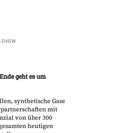
es DVGW
 Ende geht es um
llen, synthetische Gase
rpartnerschaften mit
nzial von über 300
 gesamten heutigen